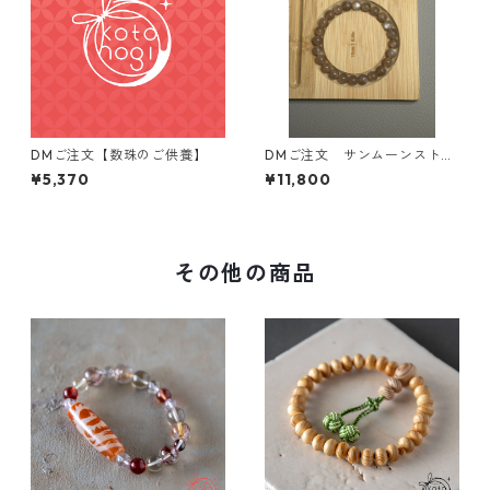
DMご注文【数珠のご供養】
DMご注文 サンムーンストー
ン オーダーメイドブレスレ
¥5,370
¥11,800
ット
その他の商品