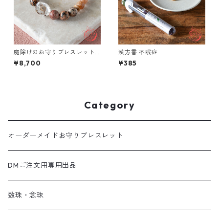
魔除けのお守りブレスレット
漢方香 不眠症
「祝り」 ガーデンクォーツ ベ
¥8,700
¥385
トナム産桜瑪瑙 レオパードス
キンジャスパー
Category
オーダーメイドお守りブレスレット
DMご注文用専用出品
数珠・念珠