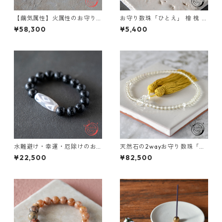
【繭気属性】火属性のお守り
お守り数珠「ひとえ」 檜 槐 略
ブレスレット「祝り」 レッド
式念珠【恋愛運・縁結び】
¥58,300
¥5,400
ルチルクォーツ チベットアン
デシン レピドクロサイトイン
クォーツ レモンクォーツ 鳳凰
天珠
水難避け・幸運・厄除けのお
天然石の2wayお守り数珠「ふ
守りブレスレット「祝り」 常
たえ」 リビアングラス ガネー
¥22,500
¥82,500
願寺石 金剛虎牙天珠
シュヒマール 略式数珠【イン
スピレーション・浄化】