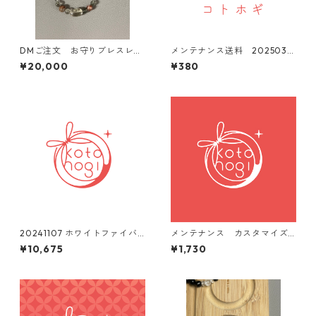
DMご注文 お守りブレスレッ
メンテナンス送料 2025032
ト・お守り数珠2点 メンテナ
4
¥20,000
¥380
ンス＆組み換え M様
20241107 ホワイトファイバ
メンテナンス カスタマイズ
ラス✖️ブラウンムーンストーン
用 ブレスレットのお直し
¥10,675
¥1,730
白檀八分香 おまとめページ