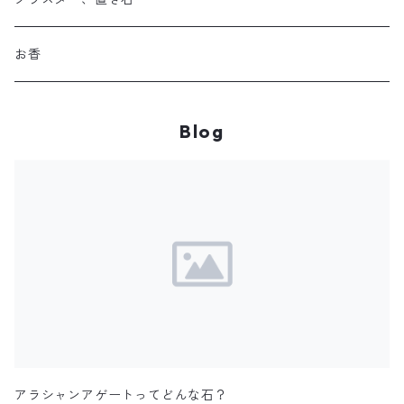
お守り数珠ブレスレット
お香
ストラップお守り
Blog
フルオーダーメイド
アラシャンアゲートってどんな石？