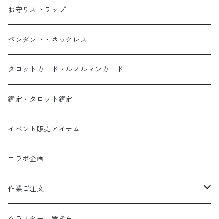
お守りストラップ
ペンダント・ネックレス
タロットカード・ルノルマンカード
鑑定・タロット鑑定
イベント販売アイテム
コラボ企画
作業ご注文
お守り数珠
クラスター、置き石