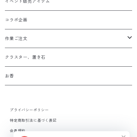
イベント販売アイテム
コラボ企画
作業ご注文
お守り数珠
クラスター、置き石
お守り数珠ブレスレット
お香
ストラップお守り
プライバシーポリシー
フルオーダーメイド
特定商取引法に基づく表記
会員規約