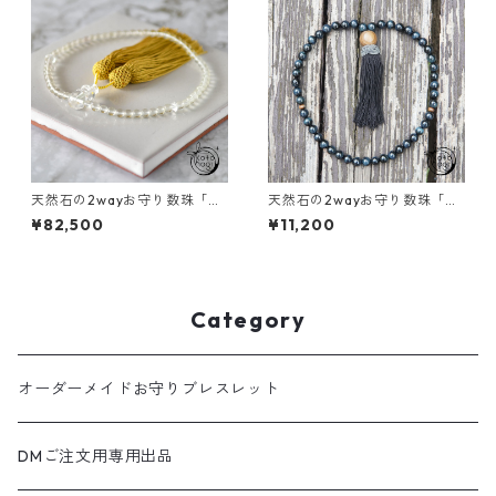
天然石の2wayお守り数珠「ふ
天然石の2wayお守り数珠「ふ
たえ」 リビアングラス ガネー
たえ」天然ブルータイガーア
¥82,500
¥11,200
シュヒマール 略式数珠【イン
イ 略式念珠【厄除け・魔除
スピレーション・浄化】
け】
Category
オーダーメイドお守りブレスレット
DMご注文用専用出品