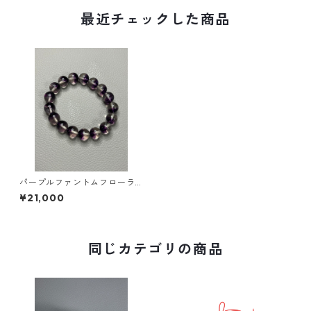
最近チェックした商品
パープルファントムフローラ
イト 希少 柔軟 発想 創
¥21,000
造
同じカテゴリの商品