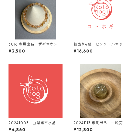
3016 専用出品 ザギマウンテ
粒売り4種 ピンクトルマリン
ンクォーツ（オレンジ）7mm
他
¥3,500
¥16,600
20241003 山梨黒平水晶
20241113 専用出品 一粒売
り シルバールチル 20mm
¥4,860
¥12,800
ネックレス加工済み