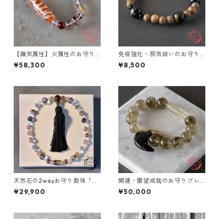
【繭気属性】火属性のお守り
免疫強化・邪気祓いのお守り
ブレスレット「祝り」 レッド
ブレスレット「祝り」 北投石
¥58,300
¥8,500
ルチルクォーツ チベットアン
イエローブルータイガーアイ
デシン レピドクロサイトイン
楠 オニキス
クォーツ レモンクォーツ 鳳凰
天珠
天然石の2wayお守り数珠「ふ
開運・願望成就のお守りブレ
たえ-紡-」ガウリィシャンカ
スレット「祝り」 パームルー
¥29,900
¥50,000
ール ゴールドルチルクォーツ
ト ブラックリビアングラス リ
ブラウンルチル ガーデンクォ
ビアングラス
ーツ スモーキークォーツ 略式
念珠