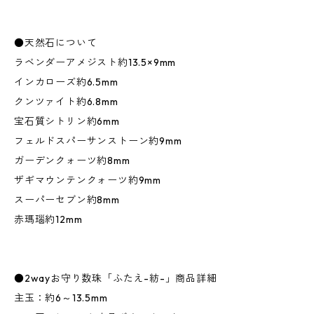
●天然石について
ラベンダーアメジスト約13.5×9mm
インカローズ約6.5mm
クンツァイト約6.8mm
宝石質シトリン約6mm
フェルドスパーサンストーン約9mm
ガーデンクォーツ約8mm
ザギマウンテンクォーツ約9mm
スーパーセブン約8mm
赤瑪瑙約12mm
●2wayお守り数珠「ふたえ-紡-」商品詳細
主玉：約6～13.5mm