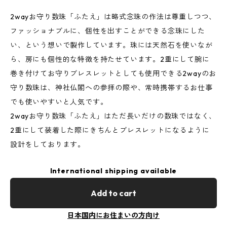
2wayお守り数珠「ふたえ」は略式念珠の作法は尊重しつつ、
ファッショナブルに、個性を出すことができる念珠にした
い、という想いで製作しています。珠には天然石を使いなが
ら、房にも個性的な特徴を持たせています。2重にして腕に
巻き付けてお守りブレスレットとしても使用できる2wayのお
守り数珠は、神社仏閣への参拝の際や、常時携帯するお仕事
でも使いやすいと人気です。
2wayお守り数珠「ふたえ」はただ長いだけの数珠ではなく、
2重にして装着した際にきちんとブレスレットになるように
設計をしております。
International shipping available
Add to cart
日本国内にお住まいの方向け