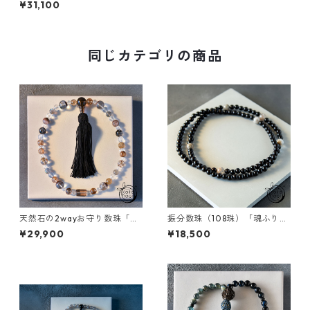
¥31,100
ンカローズ クンツァイト 略式
数珠【金運アップ・仕事運ア
ップ・引き寄せ】
同じカテゴリの商品
天然石の2wayお守り数珠「ふ
振分数珠（108珠）「魂ふり」
たえ-紡-」ガウリィシャンカ
黒檀 ホワイトガーデンクォー
¥29,900
¥18,500
ール ゴールドルチルクォーツ
ツ パワーストーン
ブラウンルチル ガーデンクォ
ーツ スモーキークォーツ 略式
念珠