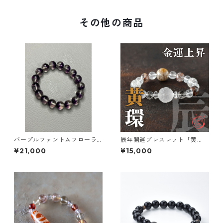
その他の商品
パープルファントムフローラ
辰年開運ブレスレット「黄
イト 希少 柔軟 発想 創
環」金運アップ お守り ブレス
¥21,000
¥15,000
造
レット