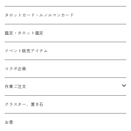
タロットカード・ルノルマンカード
鑑定・タロット鑑定
イベント販売アイテム
コラボ企画
作業ご注文
お守り数珠
クラスター、置き石
お守り数珠ブレスレット
お香