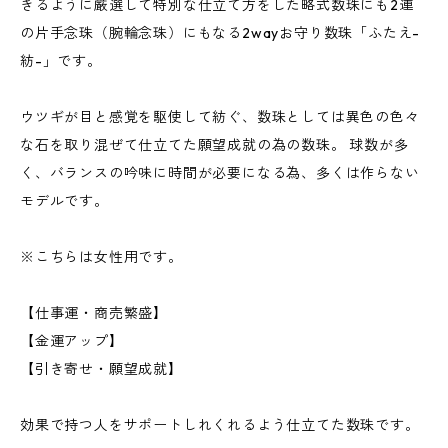
きるように厳選して特別な仕立て方をした略式数珠にも2連
の片手念珠（腕輪念珠）にもなる2wayお守り数珠「ふたえ-
紡-」です。
ウツギが目と感覚を駆使して紡ぐ、数珠としては異色の色々
な石を取り混ぜて仕立てた願望成就の為の数珠。 球数が多
く、バランスの吟味に時間が必要になる為、多くは作らない
モデルです。
※こちらは女性用です。
【仕事運・商売繁盛】
【金運アップ】
【引き寄せ・願望成就】
効果で持つ人をサポートしれくれるよう仕立てた数珠です。