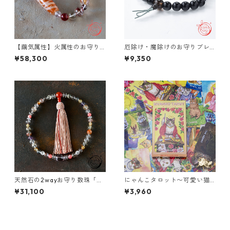
【繭気属性】火属性のお守り
厄除け・魔除けのお守りブレ
ブレスレット「祝り」 レッド
スレット「甘露」モリオン
¥58,300
¥9,350
ルチルクォーツ チベットアン
デシン レピドクロサイトイン
クォーツ レモンクォーツ 鳳凰
天珠
天然石の2wayお守り数珠「ふ
にゃんこタロット〜可愛い猫
たえ-紡-」スーパーセブン イ
のイラストが描かれたタロッ
¥31,100
¥3,960
ンカローズ クンツァイト 略式
トカード【大アルカナ22枚】
数珠【金運アップ・仕事運ア
ップ・引き寄せ】