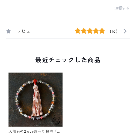
通報する
レビュー
(16)
最近チェックした商品
天然石の2wayお守り数珠「ふ
たえ-紡-」スーパーセブン イ