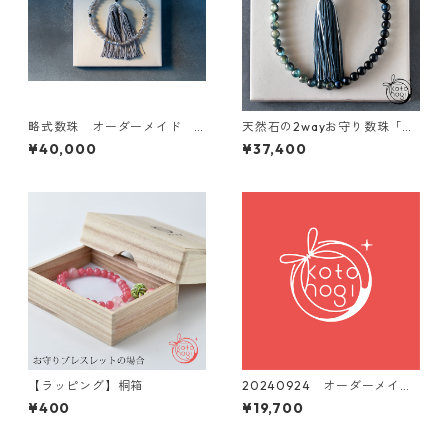
略式数珠 オーダーメイド 2
天然石の2wayお守り数珠「ふ
0240708 3点 アマゾナイ
たえ」ブルータイガーアイ カ
¥40,000
¥37,400
ト グレーオニキス エンジ
イヤナイト 略式念珠【魔除
ェルフェザーフローライト
け・直観力・インスピレーシ
ョン】
【ラッピング】桐箱
20240924 オーダーメイド
ご依頼分 ２Way略式数珠
¥400
¥19,700
梵天