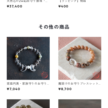
天然石の2wayお守り数珠「ふ
【ラッピング】桐箱
たえ」ブルータイガーアイ カ
¥37,400
¥400
イヤナイト 略式念珠【魔除
け・直観力・インスピレーシ
ョン】
その他の商品
家庭円満・家族守りのお守り
魔除けのお守りブレスレット
ブレスレット「祝り」 水晶 翡
「祝り」 ガーデンクォーツ ベ
¥7,040
¥8,700
翠 クンツァイト
トナム産桜瑪瑙 レオパードス
キンジャスパー