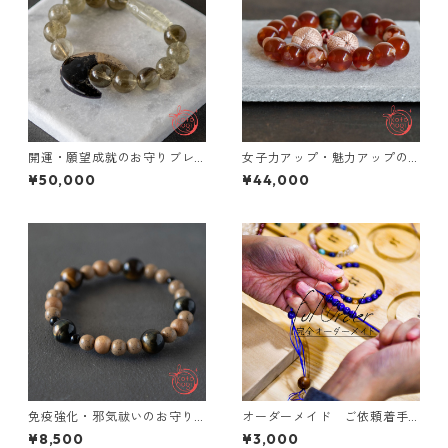
開運・願望成就のお守りブレ
女子力アップ・魅力アップの
スレット「祝り」 パームルー
お守りブレスレット「祝り」
¥50,000
¥44,000
ト ブラックリビアングラス リ
天然石 紅桜瑪瑙 檀香樹
ビアングラス
免疫強化・邪気祓いのお守り
オーダーメイド ご依頼着手
ブレスレット「祝り」 北投石
金 お守りブレスレット 肌
¥8,500
¥3,000
イエローブルータイガーアイ
守り用