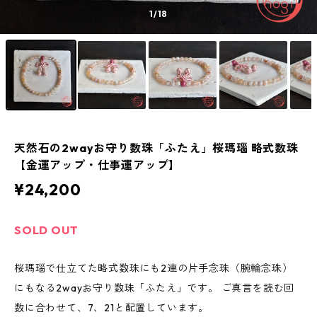
1
/18
天然石の2wayお守り数珠「ふたえ」桜瑪瑙 略式数珠
【金運アップ・仕事運アップ】
¥24,200
SOLD OUT
桜瑪瑙で仕立てた略式数珠にも2連の片手念珠（腕輪念珠）
にもなる2wayお守り数珠「ふたえ」です。 ご真言を読む回
数に合わせて、7、21と配置しています。