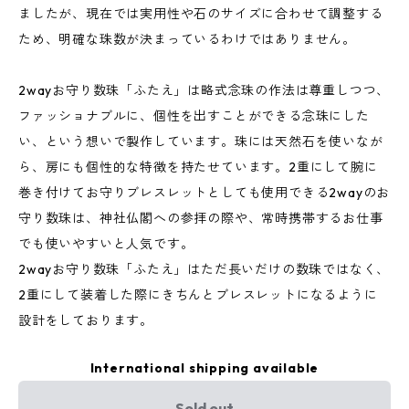
ましたが、現在では実用性や石のサイズに合わせて調整する
ため、明確な珠数が決まっているわけではありません。
2wayお守り数珠「ふたえ」は略式念珠の作法は尊重しつつ、
ファッショナブルに、個性を出すことができる念珠にした
い、という想いで製作しています。珠には天然石を使いなが
ら、房にも個性的な特徴を持たせています。2重にして腕に
巻き付けてお守りブレスレットとしても使用できる2wayのお
守り数珠は、神社仏閣への参拝の際や、常時携帯するお仕事
でも使いやすいと人気です。
2wayお守り数珠「ふたえ」はただ長いだけの数珠ではなく、
2重にして装着した際にきちんとブレスレットになるように
設計をしております。
International shipping available
Sold out