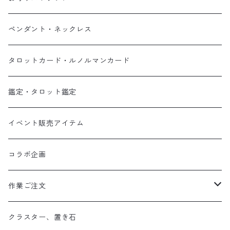
ペンダント・ネックレス
タロットカード・ルノルマンカード
鑑定・タロット鑑定
イベント販売アイテム
コラボ企画
作業ご注文
お守り数珠
クラスター、置き石