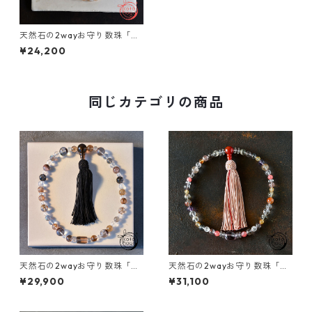
天然石の2wayお守り数珠「ふ
たえ」桜瑪瑙 略式数珠【金運
¥24,200
アップ・仕事運アップ】
同じカテゴリの商品
天然石の2wayお守り数珠「ふ
天然石の2wayお守り数珠「ふ
たえ-紡-」ガウリィシャンカ
たえ-紡-」スーパーセブン イ
¥29,900
¥31,100
ール ゴールドルチルクォーツ
ンカローズ クンツァイト 略式
ブラウンルチル ガーデンクォ
数珠【金運アップ・仕事運ア
ーツ スモーキークォーツ 略式
ップ・引き寄せ】