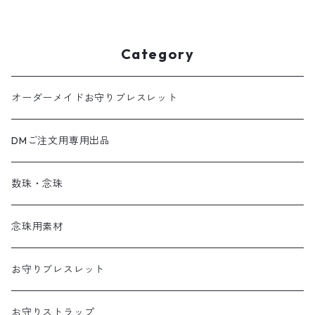
楠 オニキス
Category
オーダーメイドお守りブレスレット
DMご注文用専用出品
数珠・念珠
念珠用素材
お守りブレスレット
お守りストラップ