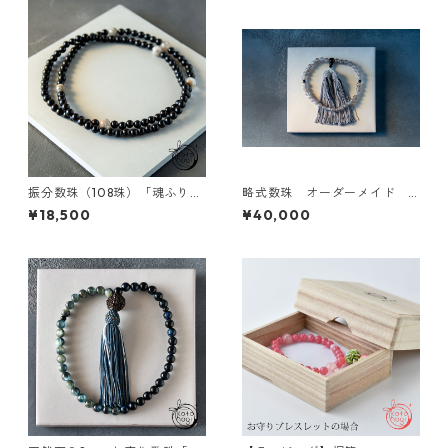
念珠
振分数珠（108珠）「魂ふり」
略式数珠 オーダーメイド 2
黒檀 ホワイトガーデンクォー
0240708 3点 アマゾナイ
¥18,500
¥40,000
ツ パワーストーン
ト グレーオニキス エンジ
ェルフェザーフローライト