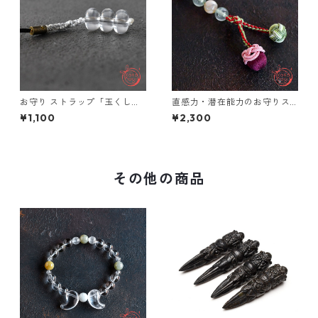
お守り ストラップ「玉くし」
直感力・潜在能力のお守りス
＊ 天然石 水晶【厄/除け・魔/
トラップ「玉くし」 天然石 プ
¥1,100
¥2,300
除け・浄化】パワーストーン
レナイト 桜瑪瑙 癒し
その他の商品