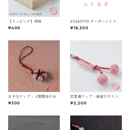
【ラッピング】桐箱
20240710 オーダーメイドお
守りブレスレット ストラッ
¥400
¥18,300
プ
女子力アップ・人間関係のお
恋愛運アップ・縁結びのスト
守りストラップ「玉くし」 天
ラップお守り「玉くし」＊天
¥300
¥2,200
然石 ローズクォーツ
然石 ローズクォーツ