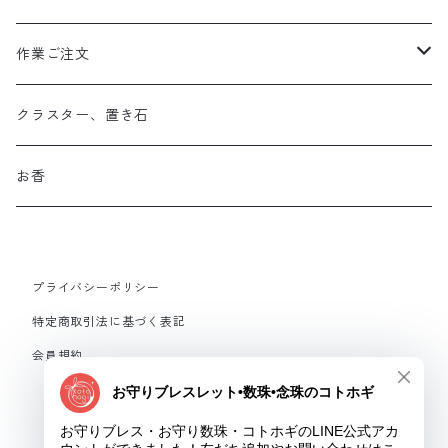
作業ご注文
お守り数珠
クラスター、置き石
お守り数珠ブレスレット
お香
ストラップお守り
プライバシーポリシー
フルオーダーメイド
特定商取引法に基づく表記
会員規約
© お守りブレス・お守り数珠・コトホギ