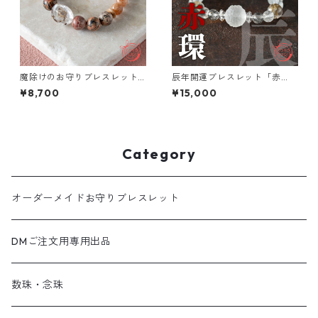
魔除けのお守りブレスレット
辰年開運ブレスレット「赤
「祝り」 ガーデンクォーツ ベ
環」正財運上昇 お守り ブレス
¥8,700
¥15,000
トナム産桜瑪瑙 レオパードス
レット
キンジャスパー
Category
オーダーメイドお守りブレスレット
DMご注文用専用出品
数珠・念珠