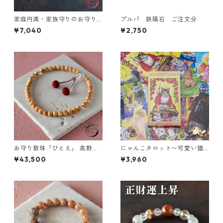
家庭円満・家族守りのお守り
プルパ 鉄隕石 ご注文分
ブレスレット「祝り」 水晶 翡
¥7,040
¥2,750
翠 クンツァイト
お守り数珠「ひとえ」 高野山
にゃんこタロット〜可愛い猫
壇上伽藍中門檜 明星【魔除
のイラストが描かれたタロッ
¥43,500
¥3,960
け・邪気除け・浄化】
トカード【大アルカナ22枚】