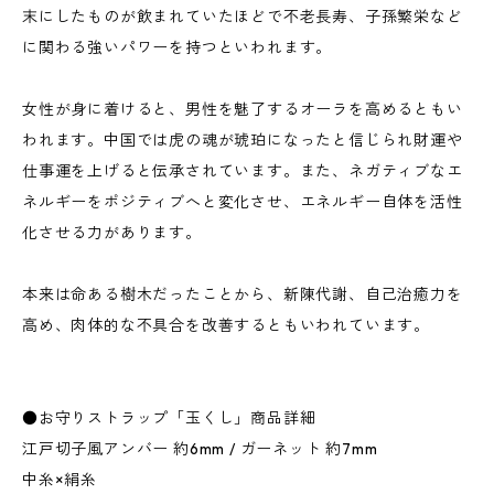
末にしたものが飲まれていたほどで不老長寿、子孫繁栄など
に関わる強いパワーを持つといわれます。
女性が身に着けると、男性を魅了するオーラを高めるともい
われます。中国では虎の魂が琥珀になったと信じられ財運や
仕事運を上げると伝承されています。また、ネガティブなエ
ネルギーをポジティブへと変化させ、エネルギー自体を活性
化させる力があります。
本来は命ある樹木だったことから、新陳代謝、自己治癒力を
高め、肉体的な不具合を改善するともいわれています。
●お守りストラップ「玉くし」商品詳細
江戸切子風アンバー 約6mm / ガーネット 約7mm
中糸×絹糸