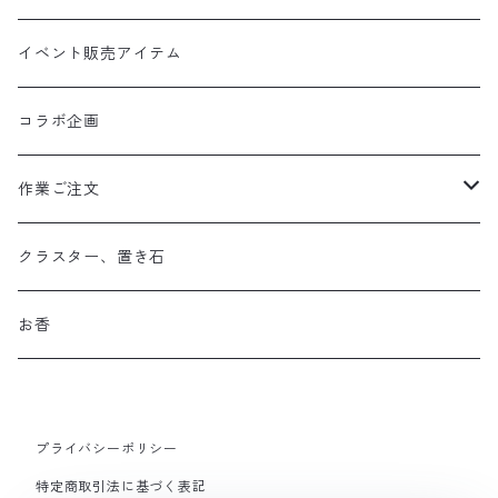
イベント販売アイテム
コラボ企画
作業ご注文
お守り数珠
クラスター、置き石
お守り数珠ブレスレット
お香
ストラップお守り
プライバシーポリシー
フルオーダーメイド
特定商取引法に基づく表記