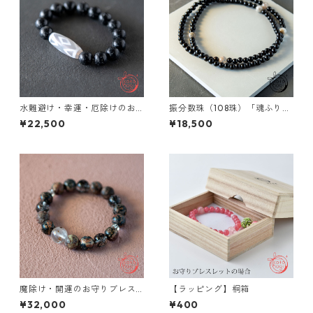
水難避け・幸運・厄除けのお
振分数珠（108珠）「魂ふり」
守りブレスレット「祝り」 常
黒檀 ホワイトガーデンクォー
¥22,500
¥18,500
願寺石 金剛虎牙天珠
ツ パワーストーン
魔除け・開運のお守りブレス
【ラッピング】桐箱
レット「祝り」 ガーネット＆
¥32,000
¥400
デンドリティッククォーツ ブ