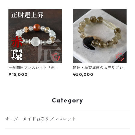
ラックトルマリンインクォー
ツ レオパードスキンジャスパ
ー
辰年開運ブレスレット「赤
開運・願望成就のお守りブレ
環」正財運上昇 お守り ブレス
スレット「祝り」 パームルー
¥15,000
¥50,000
レット
ト ブラックリビアングラス リ
ビアングラス
Category
オーダーメイドお守りブレスレット