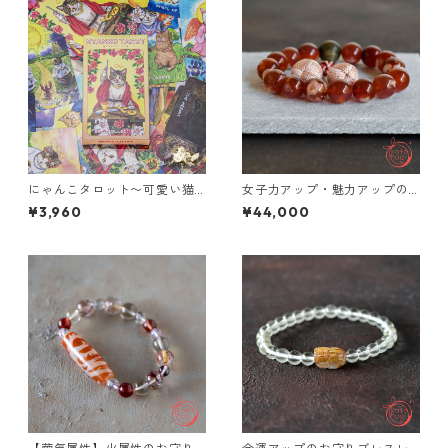
にゃんこタロット〜可愛い猫
女子力アップ・魅力アップの
のイラストが描かれたタロッ
お守りブレスレット「祝り」
¥3,960
¥44,000
トカード【大アルカナ22枚】
天然石 紅桜瑪瑙 檀香樹