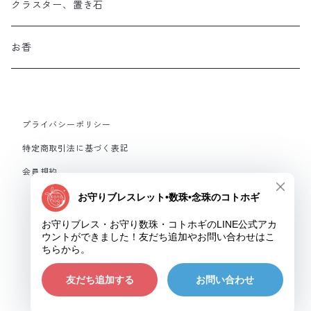
お守り数珠
クラスター、置き石
お守り数珠ブレスレット
お香
ストラップお守り
プライバシーポリシー
フルオーダーメイド
特定商取引法に基づく表記
会員規約
© お守りブレス・お守り数珠・コトホギ
ショップに質問する