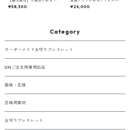
【繭気属性】火属性のお守り
金運アップのお守りブレスレ
ブレスレット「祝り」 レッド
ット「祝り」 リビアングラス
¥58,300
¥26,000
ルチルクォーツ チベットアン
ゴールドルチルクォーツ
デシン レピドクロサイトイン
クォーツ レモンクォーツ 鳳凰
天珠
Category
オーダーメイドお守りブレスレット
DMご注文用専用出品
数珠・念珠
念珠用素材
お守りブレスレット