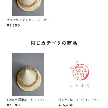
ザギマウンテンクォーツ（オ
レンジ）7mm
¥3,500
同じカテゴリの商品
3016 専用出品 ザギマウンテ
粒売り4種 ピンクトルマリン
ンクォーツ（オレンジ）7mm
他
¥3,500
¥16,600