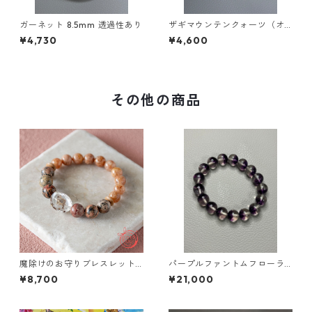
ガーネット 8.5mm 透過性あり
ザギマウンテンクォーツ（オ
レンジ）8.5mm
¥4,730
¥4,600
その他の商品
魔除けのお守りブレスレット
パープルファントムフローラ
「祝り」 ガーデンクォーツ ベ
イト 希少 柔軟 発想 創
¥8,700
¥21,000
トナム産桜瑪瑙 レオパードス
造
キンジャスパー