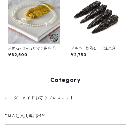
天然石の2wayお守り数珠「ふ
プルパ 鉄隕石 ご注文分
たえ」 リビアングラス ガネー
¥82,500
¥2,750
シュヒマール 略式数珠【イン
スピレーション・浄化】
Category
オーダーメイドお守りブレスレット
DMご注文用専用出品