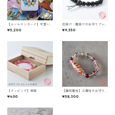
【ルノルマンカード】可愛い
厄除け・魔除けのお守りブレ
鳥たちのThe Birdner Lenorm
スレット「甘露」モリオン
¥5,200
¥9,350
and Deck
【ラッピング】桐箱
【繭気属性】火属性のお守り
ブレスレット「祝り」 レッド
¥400
¥58,300
ルチルクォーツ チベットアン
デシン レピドクロサイトイン
クォーツ レモンクォーツ 鳳凰
天珠