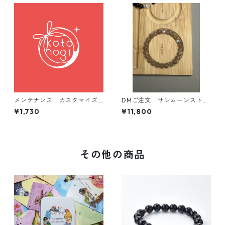
メンテナンス カスタマイズ
DMご注文 サンムーンストー
用 ブレスレットのお直し
ン オーダーメイドブレスレ
¥1,730
¥11,800
ット
その他の商品