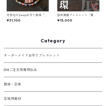
天然石の2wayお守り数珠「ふ
辰年開運ブレスレット「黄
たえ-紡-」スーパーセブン イ
環」金運アップ お守り ブレス
¥31,100
¥15,000
ンカローズ クンツァイト 略式
レット
数珠【金運アップ・仕事運ア
ップ・引き寄せ】
Category
オーダーメイドお守りブレスレット
DMご注文用専用出品
数珠・念珠
念珠用素材