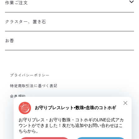
作業ご注文
お守り数珠
クラスター、置き石
お守り数珠ブレスレット
お香
ストラップお守り
プライバシーポリシー
フルオーダーメイド
特定商取引法に基づく表記
会員規約
© お守りブレス・お守り数珠・コトホギ