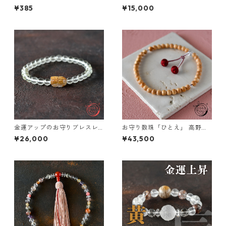
環」正財運上昇 お守り ブレス
¥385
¥15,000
レット
金運アップのお守りブレスレ
お守り数珠「ひとえ」 高野山
ット「祝り」 リビアングラス
壇上伽藍中門檜 明星【魔除
¥26,000
¥43,500
ゴールドルチルクォーツ
け・邪気除け・浄化】