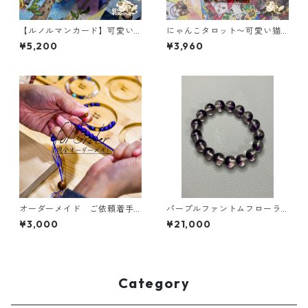
【ルノルマンカード】可愛い
にゃんこタロット〜可愛い猫
鳥たちのThe Birdner Lenorm
のイラストが描かれたタロッ
¥5,200
¥3,960
and Deck
トカード【大アルカナ22枚】
オーダーメイド ご依頼着手
パープルファントムフローラ
金 お守りブレスレット 肌
イト 希少 柔軟 発想 創
¥3,000
¥21,000
守り用
造
Category