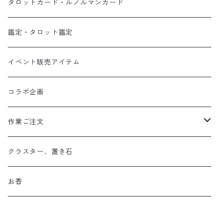
タロットカード・ルノルマンカード
鑑定・タロット鑑定
イベント販売アイテム
コラボ企画
作業ご注文
お守り数珠
クラスター、置き石
お守り数珠ブレスレット
お香
ストラップお守り