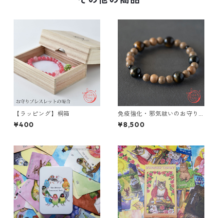
【ラッピング】桐箱
免疫強化・邪気祓いのお守り
ブレスレット「祝り」 北投石
¥400
¥8,500
イエローブルータイガーアイ
楠 オニキス